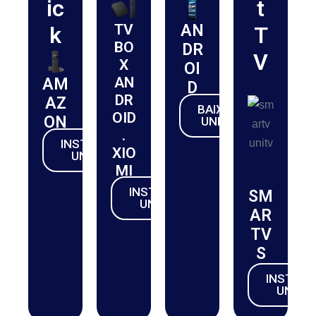
ic
t
TV
AN
k
T
BO
DR
V
X
OI
AN
AM
D
DR
AZ
BAIXAR
OID
ON
UNITV
.
INSTALAR
XIO
UNITV
MI
INSTALAR
SM
UNITV
AR
TV
S
INSTALA
UNITV