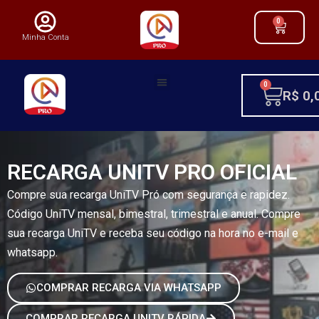
0
Minha Conta
0
R$
0,
RECARGA UNITV PRO OFICIAL
Compre sua recarga UniTV Pró com segurança e rapidez.
Código UniTV mensal, bimestral, trimestral e anual. Compre
sua recarga UniTV e receba seu código na hora no e-mail e
whatsapp.
COMPRAR RECARGA VIA WHATSAPP
COMPRAR RECARGA UNITV RÁPIDA