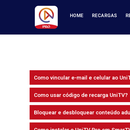
HOME
RECARGAS
R
Como vincular e-mail e celular ao Uni
Como usar código de recarga UniTV?
Bloquear e desbloquear conteúdo adu
Como instalar o UniTV Pro em SmarT